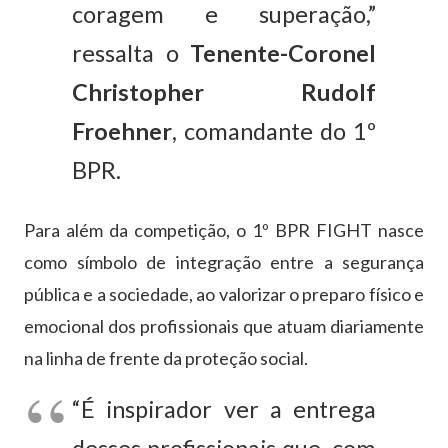
coragem
e
superação,”
ressalta
o
Tenente-
Coronel
Christopher
Rudolf
Froehner
,
comandante
do
1º
BPR.
Para
além
da
competição,
o
1º
BPR
FIGHT
nasce
como
símbolo
de
integração
entre
a
segurança
pública
e
a
sociedade,
ao
valorizar
o
preparo
físico
e
emocional
dos
profissionais
que
atuam
diariamente
na
linha
de
frente
da
proteção
social.
“
É
inspirador
ver
a
entrega
desses
profissionais
que,
com