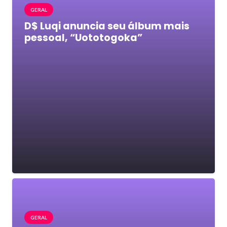
GERAL
D$ Luqi anuncia seu álbum mais
pessoal, “Uototogoka”
GERAL