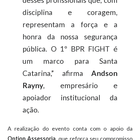
disciplina
e
coragem,
representam
a
força
e
a
honra
da
nossa
segurança
pública.
O
1º
BPR
FIGHT
é
um
marco
para
Santa
Catarina,”
afirma
Andson
Rayny
,
empresário
e
apoiador
institucional
da
ação.
A
realização
do
evento
conta
com
o
apoio
da
Option
Assessoria
,
que
reforça
seu
compromisso