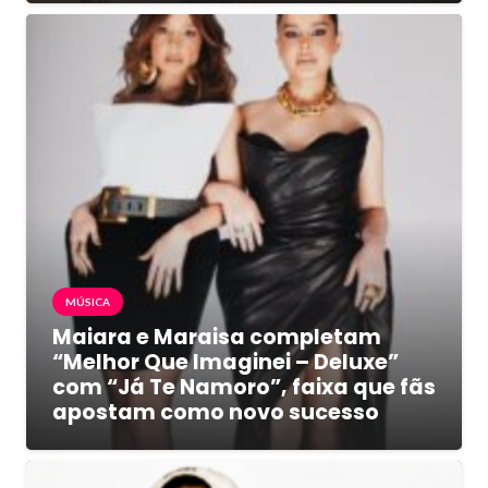
MÚSICA
Maiara e Maraisa completam
“Melhor Que Imaginei – Deluxe”
com “Já Te Namoro”, faixa que fãs
apostam como novo sucesso