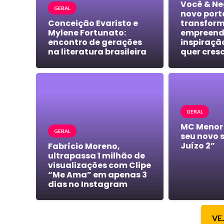
Você & Ne
GERAL
novo port
Conceição Evaristo e
transform
Mylene Fortunato:
empreend
encontro de gerações
inspiraçã
na literatura brasileira
quer cres
GERAL
MC Menor
GERAL
seu novo 
Juízo 2”
Fabrício Moreno,
ultrapassa 1 milhão de
visualizações com Clipe
“Me Ama” em apenas 3
dias no Instagram
VE