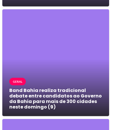
GERAL
Band Bahia realiza tradicional
debate entre candidatos ao Governo
da Bahia para mais de 300 cidades
neste domingo (9)