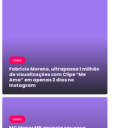
GERAL
Fabrício Moreno, ultrapassa 1 milhão
de visualizações com Clipe “Me
Ama” em apenas 3 dias no
Instagram
GERAL
MC Menor MR anuncia seu novo