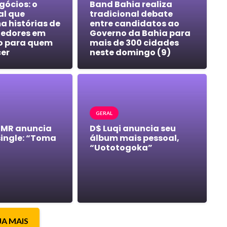
gócios: o
Band Bahia realiza
al que
tradicional debate
a histórias de
entre candidatos ao
edores em
Governo da Bahia para
o para quem
mais de 300 cidades
cer
neste domingo (9)
GERAL
 MR anuncia
D$ Luqi anuncia seu
single: “Toma
álbum mais pessoal,
“Uototogoka”
JA MAIS