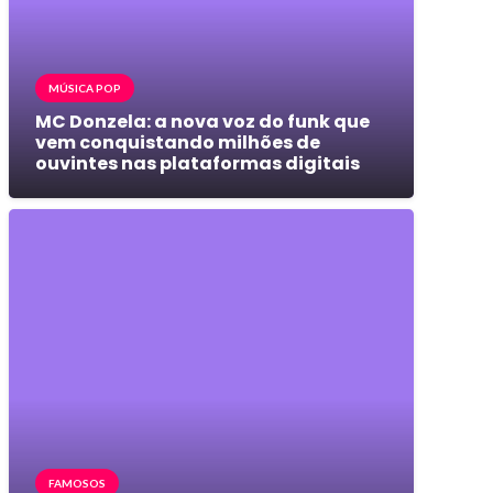
MÚSICA POP
MC Donzela: a nova voz do funk que
vem conquistando milhões de
ouvintes nas plataformas digitais
FAMOSOS