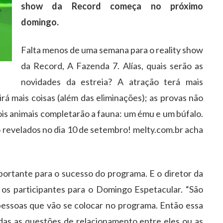
show da Record começa no próximo
domingo.
Falta menos de uma semana para o reality show
da Record, A Fazenda 7. Alías, quais serão as
novidades da estreia? A atração terá mais
dirá mais coisas (além das eliminações); as provas não
is animais completarão a fauna: um ému e um búfalo.
o revelados no dia 10 de setembro! melty.com.br acha
ortante para o sucesso do programa. E o diretor da
 os participantes para o Domingo Espetacular. “São
pessoas que vão se colocar no programa. Então essa
das as questões de relacionamento entre eles ou as