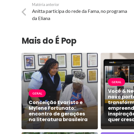
Matéria anterior
Anitta participa do rede da Fama, no programa
da Eliana
Mais do É Pop
GERAL
Você & Ne
GERAL
novo port
Conceição Evaristo e
transform
Mylene Fortunato:
empreend
encontro de gerações
inspiraçã
na literatura brasileira
quer cres