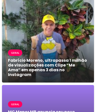
GERAL
Fabrício Moreno, ultrapassa 1 milhão
de visualizações com Clipe “Me
Ama” em apenas 3 dias no
Instagram
GERAL
MC Menor MR anuncia seu novo