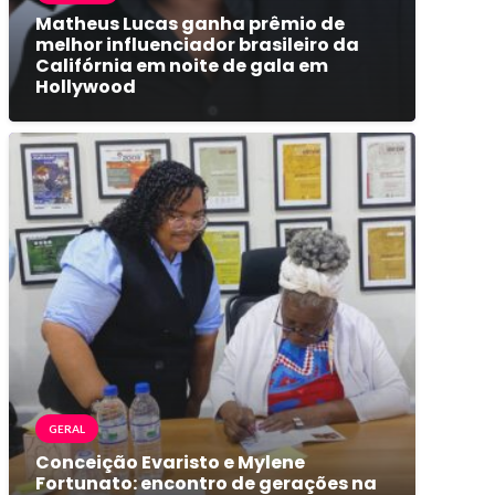
Matheus Lucas ganha prêmio de
melhor influenciador brasileiro da
Califórnia em noite de gala em
Hollywood
GERAL
Conceição Evaristo e Mylene
Fortunato: encontro de gerações na