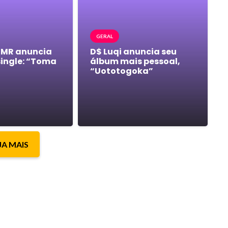
GERAL
 MR anuncia
D$ Luqi anuncia seu
single: “Toma
álbum mais pessoal,
“Uototogoka”
JA MAIS