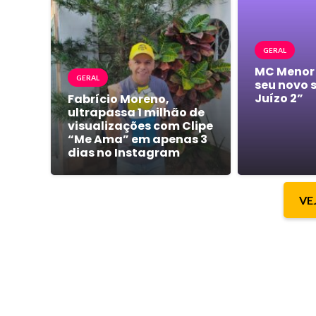
GERAL
MC Menor
GERAL
seu novo 
Juízo 2”
Fabrício Moreno,
ultrapassa 1 milhão de
visualizações com Clipe
“Me Ama” em apenas 3
dias no Instagram
VE