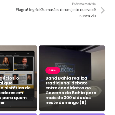
Próxima matéria
Flagra! Ingrid Guimarães de um jeito que você
nunca viu
GERAL
gócios: o
Band Bahia realiza
al que
tradicional debate
a histórias de
entre candidatos ao
edores em
Governo da Bahia para
o para quem
mais de 300 cidades
cer
neste domingo (9)