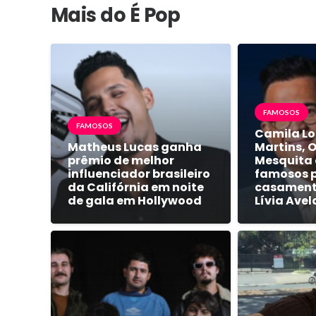
Mais do É Pop
FAMOSOS
FAMOSOS
Camila Lo
Matheus Lucas ganha
Martins, 
prêmio de melhor
Mesquita 
influenciador brasileiro
famosos 
da Califórnia em noite
casamento
de gala em Hollywood
Lívia Avel