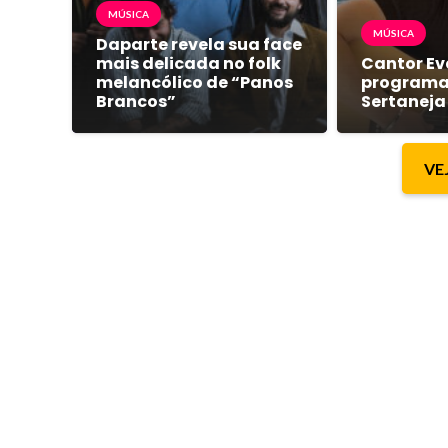
MÚSICA
MÚSICA
Daparte revela sua face
mais delicada no folk
Cantor Ev
melancólico de “Panos
programa
Brancos”
Sertaneja
VE