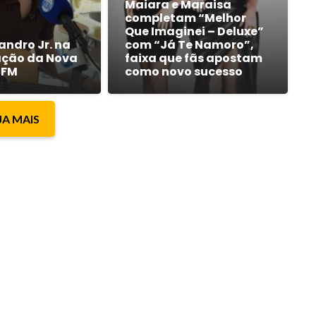
Maiara e Maraisa
completam “Melhor
Que Imaginei – Deluxe”
andro Jr. na
com “Já Te Namoro”,
ção da Nova
faixa que fãs apostam
 FM
como novo sucesso
JA MAIS