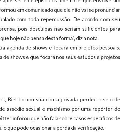
e após série de episódios polêmicos que envolveram
nformou em comunicado que ele não vai se pronunciar
 abalado com toda repercussão. De acordo com seu
rensa, pois desculpas não seriam suficientes para
 que hoje não pensa desta forma”, diz a nota.
ua agenda de shows e focará em projetos pessoais.
a de shows e que focará nos seus estudos e projetos
s, Biel tornou sua conta privada perdeu o selo de
o de assédio sexual e machismo por uma repórter do
itter inforou que não fala sobre casos específicos de
u o que pode ocasionar a perda da verificação.