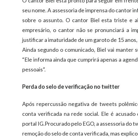
O cantor Biel está pronto para seguir em frent
seu nome. A assessoria de imprensa do cantor i
sobre o assunto. O cantor Biel esta triste e
empresário, o cantor não se pronunciará a imp
justificar a imaturidade de um garoto de 15 anos,
Ainda segundo o comunicado, Biel vai manter s
“Ele informa ainda que cumprirá apenas a agend
pessoais”.
Perda do selo de verificação no twitter
Após repercussão negativa de tweets polêmico
conta verificada na rede social. Ele é acusad
portal IG.Procurado pelo EGO, a assessoria do tw
remoção do selo de conta verificada, mas explico