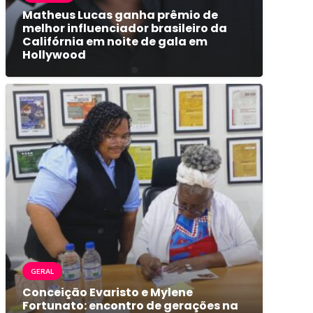
Matheus Lucas ganha prêmio de
melhor influenciador brasileiro da
Califórnia em noite de gala em
Hollywood
GERAL
Conceição Evaristo e Mylene
Fortunato: encontro de gerações na