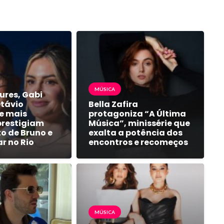
MÚSICA
ures, Gabi
Otávio
Bella Zafira
e mais
protagoniza “A Última
prestigiam
Música”, minissérie que
 de Bruno e
exalta a potência dos
ar no Rio
encontros e recomeços
MÚSICA