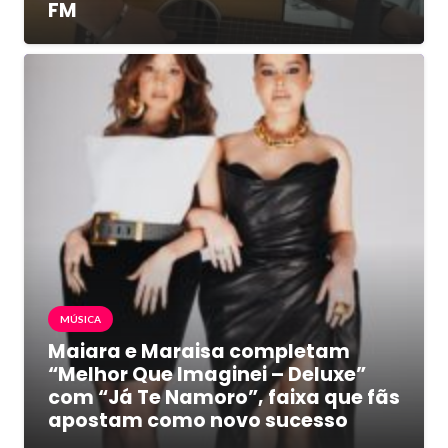
FM
MÚSICA
Maiara e Maraisa completam
“Melhor Que Imaginei – Deluxe”
com “Já Te Namoro”, faixa que fãs
apostam como novo sucesso