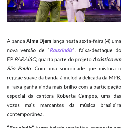
A banda
Alma Djem
lança nesta sexta-feira (4) uma
nova versão de
“
Rouxinóis
”
, faixa-destaque do
EP
PARAÍSO
, quarta parte do projeto
Acústico em
São Paulo
. Com uma sonoridade que mistura o
reggae suave da banda à melodia delicada da MPB,
a faixa ganha ainda mais brilho com a participação
especial da cantora
Roberta Campos
, uma das
vozes mais marcantes da música brasileira
contemporânea.
“
Rouxinóis
”
é uma balada romântica, composta por