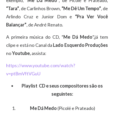
exemplo,
“Me Dá Medo”
, de Picolé e Prateado,
“Tara”
, de Carlinhos Brown,
“Me Dê Um Tempo”
, de
Arlindo Cruz e Junior Dom e
“Pra Ver Você
Balançar”
, de André Renato.
A primeira música do CD, “
Me Dá Medo
“,já tem
clipe e está no Canal da
Lado Esquerdo Produções
no
Youtube,
assista:
https://www.youtube.com/watch?
v=ptBmVftVGuU
Playlist CD e seus compositores são os
seguintes:
Me Dá Medo
(Picolé e Prateado)