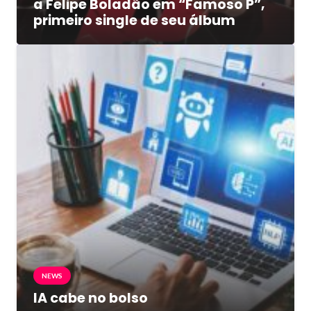
a Felipe Boladão em “Famoso P”,
primeiro single de seu álbum
NEWS
IA cabe no bolso