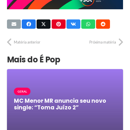
Matéria anterior
Próxima matéria
Mais do É Pop
GERAL
MC Menor MR anuncia seu novo
single: “Toma Juízo 2”