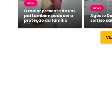
NEWS
NEWS
O maior presente de um
pai também pode ser a
Agosto Do
proteção da família
sorriso s
VE