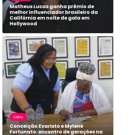
Matheus Lucas ganha prêmio de
melhor influenciador brasileiro da
Califórnia em noite de gala em
Hollywood
GERAL
Conceição Evaristo e Mylene
Fortunato: encontro de gerações na