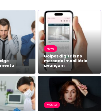
NEWS
Golpes digitais no
xige
mercado imobiliário
amento
avançam
MÚSICA