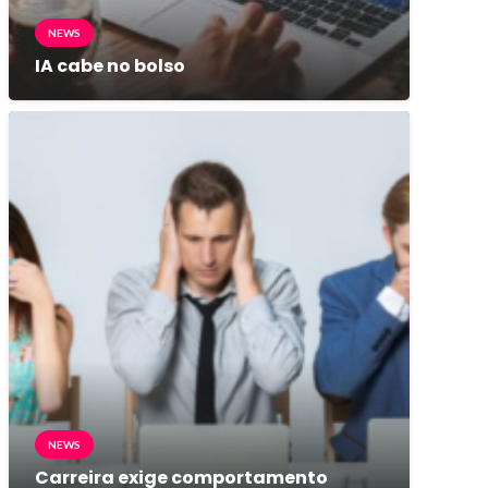
NEWS
IA cabe no bolso
NEWS
Carreira exige comportamento