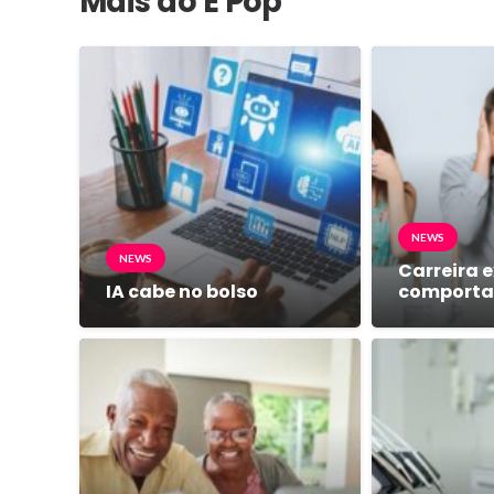
Mais do É Pop
NEWS
NEWS
Carreira e
IA cabe no bolso
comport