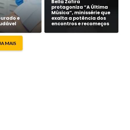
Bella Zafira
protagoniza “A Última
Música”, minissérie que
urado e
exalta a potência dos
audável
encontros e recomeços
JA MAIS