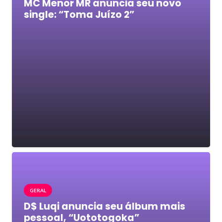
MC Menor MR anuncia seu novo
single: “Toma Juízo 2”
GERAL
D$ Luqi anuncia seu álbum mais
pessoal, “Uototogoka”