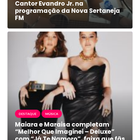
Cantor Evandro Jr. na
programação da Nova Sertaneja
FM
DESTAQUE
MÚSICA
Maiara e Maraisa completam
“Melhor Que Imaginei – Deluxe”
com “Já Te Namoro”, faixa que fãs