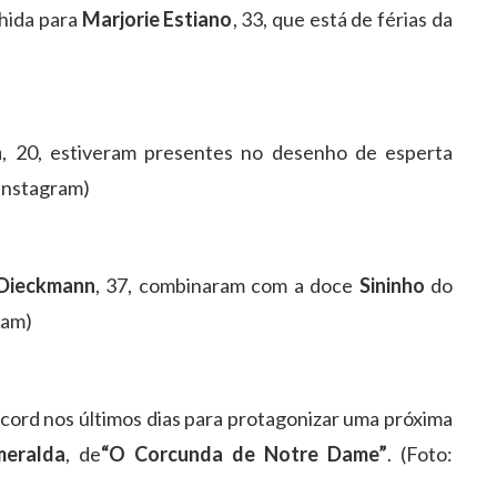
lhida para
Marjorie Estiano
, 33, que está de férias da
a
, 20, estiveram presentes no desenho de esperta
Instagram)
 Dieckmann
, 37, combinaram com a doce
Sininho
do
ram)
Record nos últimos dias para protagonizar uma próxima
meralda
, de
“O Corcunda de Notre Dame”
. (Foto: