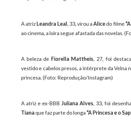
A atriz
Leandra Leal
, 33, virou a
Alice
do filme
“A
ao cinema, a loira segue afastada das novelas. 
A beleza de
Fiorella Mattheis
, 27, foi desta
vestido e cabelos presos, a intérprete da Velna n
princesa. (Foto: Reprodução/Instagram)
A atriz e ex-BBB
Juliana Alves
, 33, foi desen
Tiana
que faz parte do longa
“A Princesa e o Sa