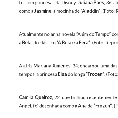
fossem princesas da Disney.
Juliana Paes
, 36, a
como a
Jasmine
, a mocinha de
“Aladdin”
. (Foto:
Atualmente no ar na novela “Além do Tempo” com
a
Bela
, do clássico
“A Bela e a Fera”
. (Foto: Rep
A atriz
Mariana Ximenes
, 34, encarnou uma das
tempos, a princesa
Elsa
do longa
“Frozen”
. (Fot
Camila Queiroz
, 22, que brilhou recentemente
Angel, foi desenhada como a
Ana
de
“Frozen”
. 