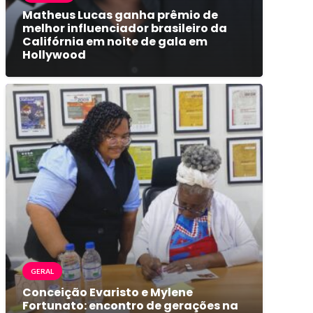
Matheus Lucas ganha prêmio de
melhor influenciador brasileiro da
Califórnia em noite de gala em
Hollywood
GERAL
Conceição Evaristo e Mylene
Fortunato: encontro de gerações na