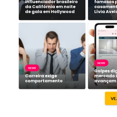
influenciador brasileiro
famosos 
da Califórnia em noite
casamento
de gala em Hollywood
Lívia Avel
NEWS
NEWS
Golpes dig
Carreira exige
mercado i
comportamento
avançam
VE