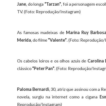
Jane
, do longa
“Tarzan”
, foi a personagem esco
TV. (Foto: Reprodução/Instagram)
As famosas madeixas de
Marina Ruy Barbos
Merida
, do filme
“Valente”
. (Foto: Reprodução/
Os cabelos loiros e os olhos azuis de
Carolina
clássico
“Peter Pan”
. (Foto: Reprodução/Instag
Paloma Bernardi
, 30, atriz que assinou com a 
novela, surgiu na internet como a cigana
Es
Reprodução/Instagram)