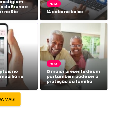
prestigiam
NEWS
 de Bruno e
ar no Rio
IA cabe no bolso
NEWS
itais no
O maior presente de um
mobiliário
pai também pode ser a
proteção da família
JA MAIS