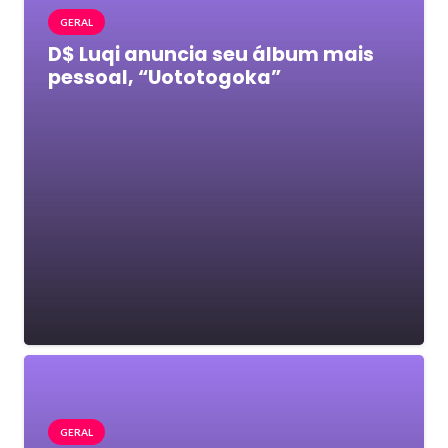
GERAL
D$ Luqi anuncia seu álbum mais
pessoal, “Uototogoka”
GERAL