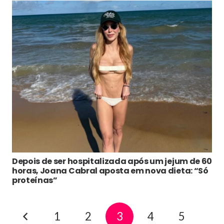
Depois de ser hospitalizada após um jejum de 60
horas, Joana Cabral aposta em nova dieta: “Só
proteínas”
1
2
3
4
5