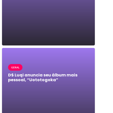
GERAL
D$ Luqi anuncia seu álbum mais
pessoal, “Uototogoka”