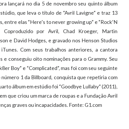
ora lançará no dia 5 de novembro seu quinto álbum
stúdio, que leva o título de “Avril Lavigne” e traz 13
as, entre elas “Here’s to never growing up” e “Rock’N
”. Coproduzido por Avril, Chad Kroeger, Martin
son e David Hodges, e gravado nos Henson Studios
iTunes. Com seus trabalhos anteriores, a cantora
s e conseguiu oito nominações para o Grammy. Seu
“Sk8er Boy” e “Complicated”, mas foi com seu seguinte
 número 1 da Billboard, conquista que repetiria com
quarto álbum em estúdio foi “Goodbye Lullaby” (2011),
 que criou um marca de roupas e a Fundação Avril
oenças graves ou incapacidades. Fonte: G1.com