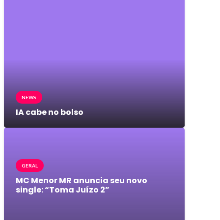
NEWS
IA cabe no bolso
GERAL
MC Menor MR anuncia seu novo
single: “Toma Juízo 2”