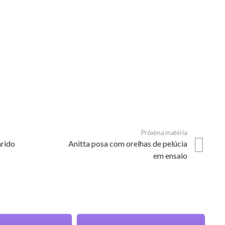
Próxima matéria
arido
Anitta posa com orelhas de pelúcia
em ensaio