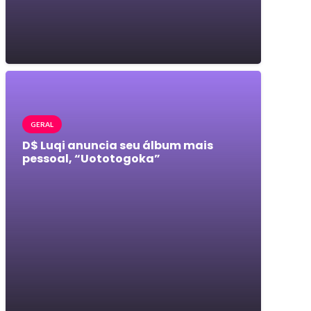
GERAL
D$ Luqi anuncia seu álbum mais
pessoal, “Uototogoka”