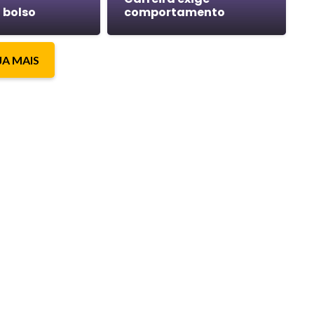
 bolso
comportamento
JA MAIS