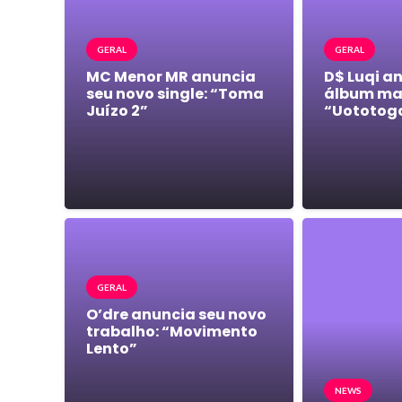
GERAL
GERAL
MC Menor MR anuncia
D$ Luqi a
seu novo single: “Toma
álbum mai
Juízo 2”
“Uototog
GERAL
O’dre anuncia seu novo
trabalho: “Movimento
Lento”
NEWS