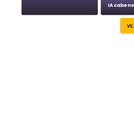
IA cabe no
VE