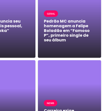
GERAL
nuncia seu
Pedrão MC anuncia
s pessoal,
homenagem a Felipe
oka”
Boladão em “Famoso
P”, primeiro single de
seu álbum
NEWS
Carreira exige