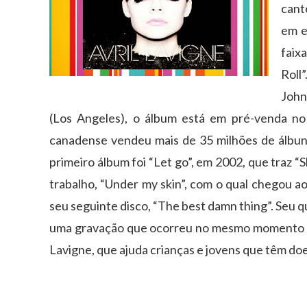
cant
em e
faix
Roll
John
(Los Angeles), o álbum está em pré-venda no 
canadense vendeu mais de 35 milhões de álbun
primeiro álbum foi “Let go”, em 2002, que traz 
trabalho, “Under my skin”, com o qual chegou ao
seu seguinte disco, “The best damn thing”. Seu 
uma gravação que ocorreu no mesmo momento em
Lavigne, que ajuda crianças e jovens que têm d