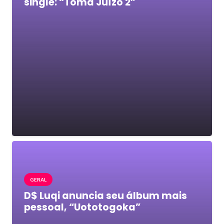
single: “Toma Juízo 2”
GERAL
D$ Luqi anuncia seu álbum mais
pessoal, “Uototogoka”