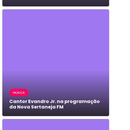
MÚSICA
Cantor Evandro Jr. na programação
da Nova Sertaneja FM