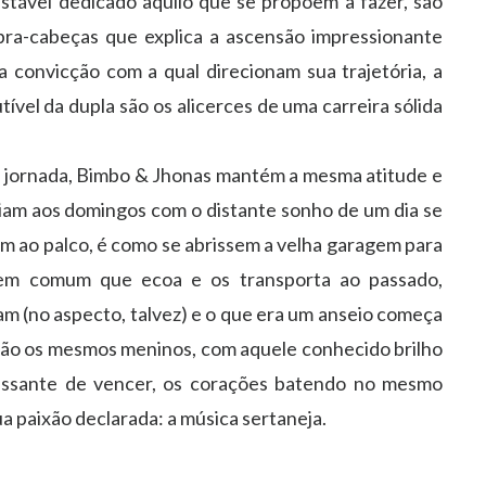
tável dedicado àquilo que se propõem a fazer, são
ra-cabeças que explica a ascensão impressionante
a convicção com a qual direcionam sua trajetória, a
tível da dupla são os alicerces de uma carreira sólida
 jornada, Bimbo & Jhonas mantém a mesma atitude e
iam aos domingos com o distante sonho de um dia se
m ao palco, é como se abrissem a velha garagem para
em comum que ecoa e os transporta ao passado,
am (no aspecto, talvez) e o que era um anseio começa
 são os mesmos meninos, com aquele conhecido brilho
ncessante de vencer, os corações batendo no mesmo
a paixão declarada: a música sertaneja.