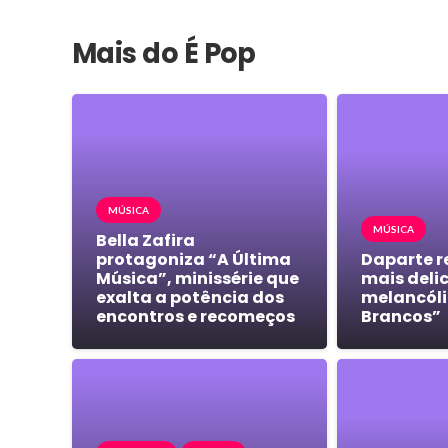
Mais do É Pop
MÚSICA
MÚSICA
Bella Zafira
protagoniza “A Última
Daparte r
Música”, minissérie que
mais deli
exalta a potência dos
melancóli
encontros e recomeços
Brancos”