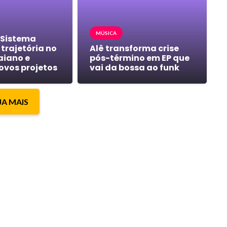
MÚSICA
 Sistema
trajetória no
Alê transforma crise
aiano e
pós-término em EP que
ovos projetos
vai da bossa ao funk
JA MAIS