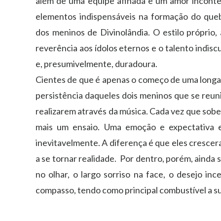
além de uma equipe afinada e um amor incontes
elementos indispensáveis na formação do queb
dos meninos de Divinolândia. O estilo próprio, 
reverência aos ídolos eternos e o talento indiscu
e, presumivelmente, duradoura.
Cientes de que é apenas o começo de uma longa
persistência daqueles dois meninos que se reun
realizarem através da música. Cada vez que sobe
mais um ensaio. Uma emoção e expectativa 
inevitavelmente. A diferença é que eles crescer
a se tornar realidade. Por dentro, porém, ainda
no olhar, o largo sorriso na face, o desejo i
compasso, tendo como principal combustível a su