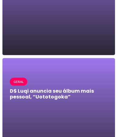
GERAL
D$ Luqi anuncia seu álbum mais
pessoal, “Uototogoka”