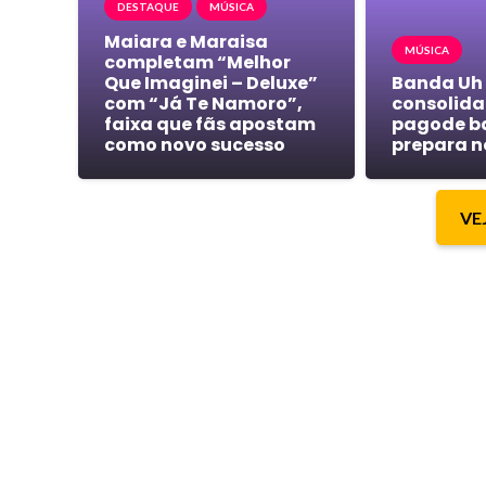
DESTAQUE
MÚSICA
Maiara e Maraisa
MÚSICA
completam “Melhor
Que Imaginei – Deluxe”
Banda Uh
com “Já Te Namoro”,
consolida 
faixa que fãs apostam
pagode b
como novo sucesso
prepara n
VE