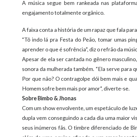
A música segue bem rankeada nas plataformas
engajamento totalmente orgânico.
A faixa conta a história de um rapaz que fala pa
“Tô indo lá pra Festa do Peão, tomar umas ping
aprender o que é sofrência”, diz o refrão da músic
Apesar de ela ser cantada no gênero masculino, 
sonora da mulherada também. “Ela serve para 
Por que não? O contragolpe dói bem mais e quan
Homem sofre bem mais por amor”, diverte-se.
Sobre Bimbo & Jhonas
Com um show envolvente, um espetáculo de luzes,
dupla vem conseguindo a cada dia uma maior visi
seus inúmeros fãs. O timbre diferenciado de B