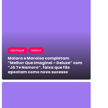
DESTAQUE
MÚSICA
Maiara e Maraisa completam
“Melhor Que Imaginei – Deluxe” com
“Já Te Namoro”, faixa que fãs
apostam como novo sucesso