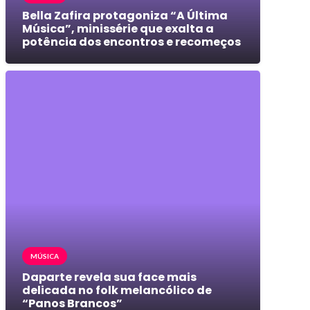
Bella Zafira protagoniza “A Última
Música”, minissérie que exalta a
potência dos encontros e recomeços
MÚSICA
Daparte revela sua face mais
delicada no folk melancólico de
“Panos Brancos”