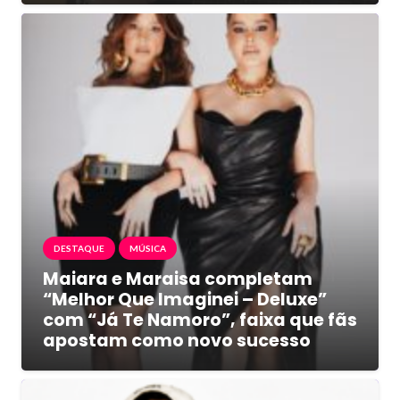
DESTAQUE
MÚSICA
Maiara e Maraisa completam
“Melhor Que Imaginei – Deluxe”
com “Já Te Namoro”, faixa que fãs
apostam como novo sucesso