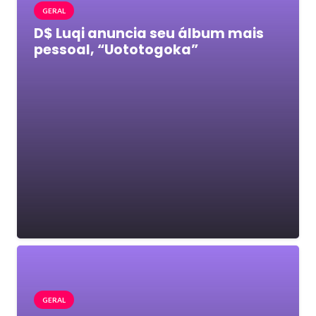
GERAL
D$ Luqi anuncia seu álbum mais
pessoal, “Uototogoka”
GERAL