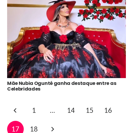
Mãe Nubia Ogunté ganha destaque entre as
Celebridades
1
…
14
15
16
17
18