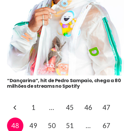
“Dançarina”, hit de Pedro Sampaio, chega a 80
milhões de streams no Spotify
1
…
45
46
47
48
49
50
51
…
67