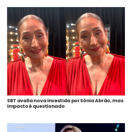
SBT avalia nova investida por Sônia Abrão, mas
impacto é questionado