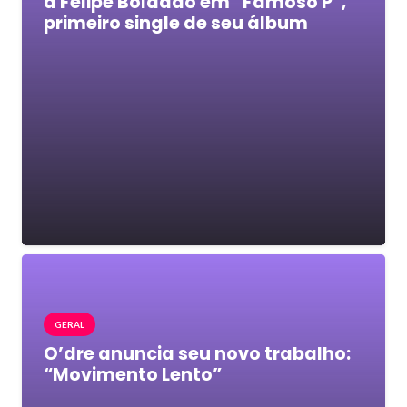
a Felipe Boladão em “Famoso P”,
primeiro single de seu álbum
GERAL
O’dre anuncia seu novo trabalho:
“Movimento Lento”