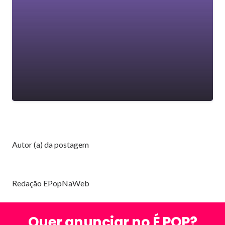
Autor (a) da postagem
Redação EPopNaWeb
Quer anunciar no É POP?