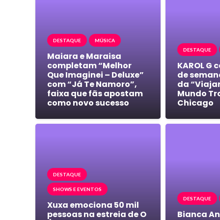
DESTAQUE
MÚSICA
DESTAQUE
Maiara e Maraisa
completam “Melhor
KAROL G c
Que Imaginei – Deluxe”
de semana
com “Já Te Namoro”,
da “Viajan
faixa que fãs apostam
Mundo Tro
como novo sucesso
Chicago
DESTAQUE
SHOWS E EVENTOS
DESTAQUE
Xuxa emociona 50 mil
pessoas na estreia de O
Bianca An