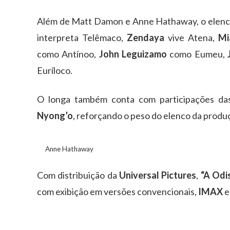
Além de Matt Damon e Anne Hathaway, o elenc
interpreta Telêmaco,
Zendaya
vive Atena,
Mi
como Antínoo,
John Leguizamo
como Eumeu,
Euríloco.
O longa também conta com participações d
Nyong’o
, reforçando o peso do elenco da produ
Anne Hathaway
Com distribuição da
Universal Pictures
,
“A Odi
com exibição em versões convencionais,
IMAX
e