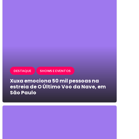
DESTAQUE
SHOWS E EVENTOS
Xuxa emociona 50 mil pessoas na
estreia de O Último Voo da Nave, em
São Paulo