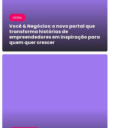
GERAL
Você & Negócios: o novo portal que
transforma histórias de
empreendedores em inspiração para
quem quer crescer