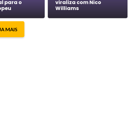
l para o
viraliza com Nico
opeu
Williams
JA MAIS