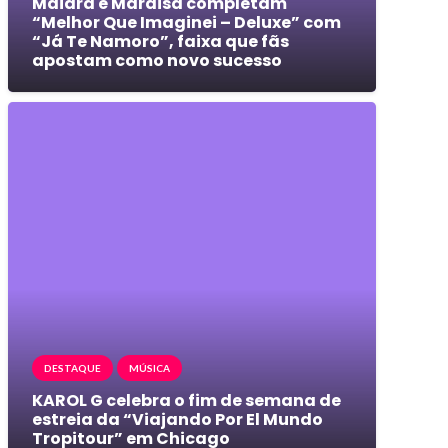
Maiara e Maraisa completam
“Melhor Que Imaginei – Deluxe” com
“Já Te Namoro”, faixa que fãs
apostam como novo sucesso
DESTAQUE
MÚSICA
KAROL G celebra o fim de semana de
estreia da “Viajando Por El Mundo
Tropitour” em Chicago