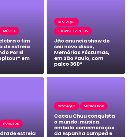
DESTAQUE
MÚSICA
SHOWS E EVENTOS
elebra o fim
Jão anuncia show do
 de estreia
seu novo disco,
do Por El
Memórias Póstumas,
pitour” em
em São Paulo, com
palco 360º
DESTAQUE
MÚSICA POP
Cacau Chuu conquista
o mundo: música
FAMOSOS
embala comemoração
drade estreia
da Espanha campeã e