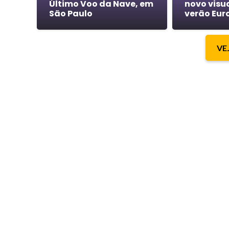
Último Voo da Nave, em
novo visua
São Paulo
verão Eur
VE