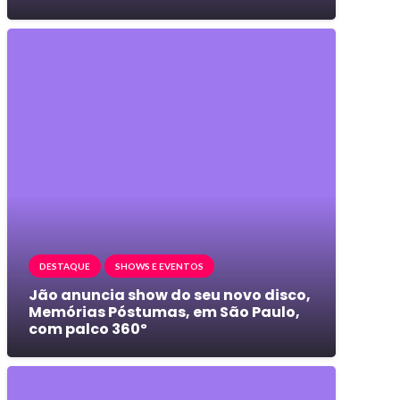
DESTAQUE
SHOWS E EVENTOS
Jão anuncia show do seu novo disco,
Memórias Póstumas, em São Paulo,
com palco 360º