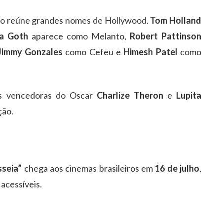
o reúne grandes nomes de Hollywood.
Tom Holland
a Goth
aparece como Melanto,
Robert Pattinson
Jimmy Gonzales
como Cefeu e
Himesh Patel
como
as vencedoras do Oscar
Charlize Theron
e
Lupita
ção.
sseia”
chega aos cinemas brasileiros em
16 de julho
,
 acessíveis.