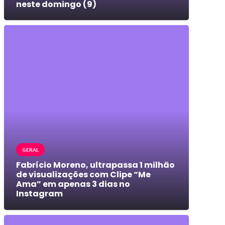
neste domingo (9)
GERAL
Fabrício Moreno, ultrapassa 1 milhão
de visualizações com Clipe “Me
Ama” em apenas 3 dias no
Instagram