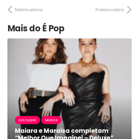
Matéria anterior
Próxima matéria
Mais do É Pop
DESTAQUE
MÚSICA
Maiara e Maraisa completam
“Melhor Que Imaginei – Deluxe”