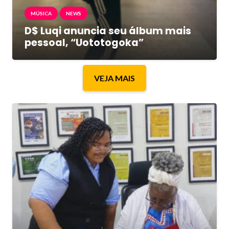
MÚSICA
NEWS
D$ Luqi anuncia seu álbum mais
pessoal, “Uototogoka”
VEJA MAIS