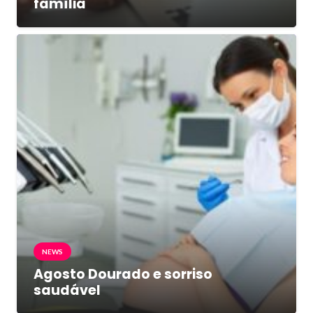
família
NEWS
Agosto Dourado e sorriso
saudável