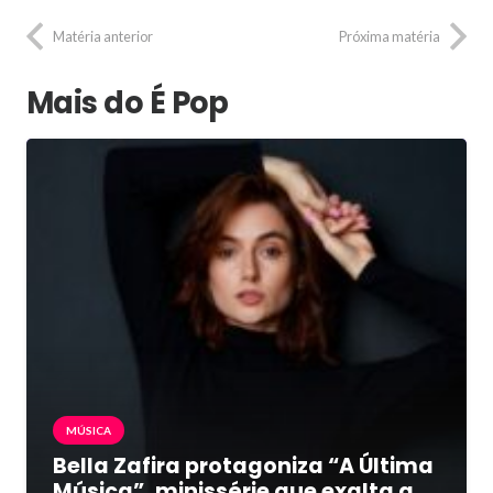
Matéria anterior
Próxima matéria
Mais do É Pop
MÚSICA
Bella Zafira protagoniza “A Última
Música”, minissérie que exalta a