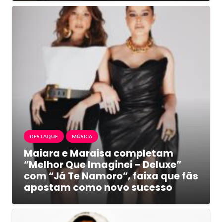
DESTAQUE
MÚSICA
Maiara e Maraisa completam
“Melhor Que Imaginei – Deluxe”
com “Já Te Namoro”, faixa que fãs
apostam como novo sucesso