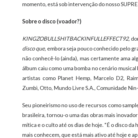
momento, está sob intervenção do nosso SU
Sobre o disco (voador?)
KINGZOBULLSHITBACKINFULLEFFECT92,
do
disco que,
embora seja pouco conhecido pelo gra
não conhecê-lo (ainda), mas certamente ama alg
álbum caiu como uma bomba no cenário musical br
artistas como Planet Hemp, Marcelo D2, Raim
Zumbi, Otto, Mundo Livre S.A., Comunidade Nin-j
Seu pioneirismo no uso de recursos como samples
brasileira, tornou-o uma das obras mais inovado
mítica e o culto até os dias de hoje. “É o disco d
mais conhecem, que está mais ativo até hoje e apo