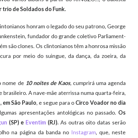
trio de Soldados do Funk.
clintonianos honram o legado do seu patrono, George
kenstein, fundador do grande coletivo Parliament-
bém são clones.
Os clintonianos têm a
honrosa missão
cura por meio do suingue, da dança, da zoeira, da
vo nome de
10 noites de Kaos
,
cumprirá uma agenda
e brasileiro. A nave-mãe aterrissa numa quarta-feira,
a, em São Paulo
, e segue para o
Circo Voador no dia
algumas apresentações antológicas no passado.
Os
gun
(SP) e
Eventim
(RJ).
As outras oito datas serão
olho na página da banda no
Instagram
, que, neste