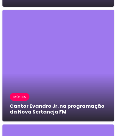
MÚSICA
Cantor Evandro Jr. na programação
da Nova Sertaneja FM