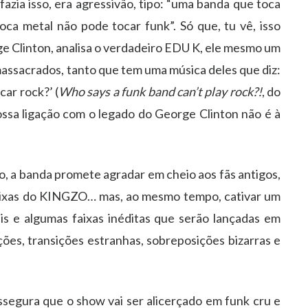
fazia isso, era agressivão, tipo: “uma banda que toca
ca metal não pode tocar funk”. Só que, tu vê, isso
 Clinton, analisa o verdadeiro EDU K, ele mesmo um
 massacrados, tanto que tem uma música deles que diz:
ar rock?’ (
Who says a funk band can’t play rock?!
, do
ossa ligação com o legado do George Clinton não é à
o, a banda promete agradar em cheio aos fãs antigos,
 faixas do KINGZO… mas, ao mesmo tempo, cativar um
is e algumas faixas inéditas que serão lançadas em
ões, transições estranhas, sobreposições bizarras e
segura que o show vai ser alicerçado em funk cru e