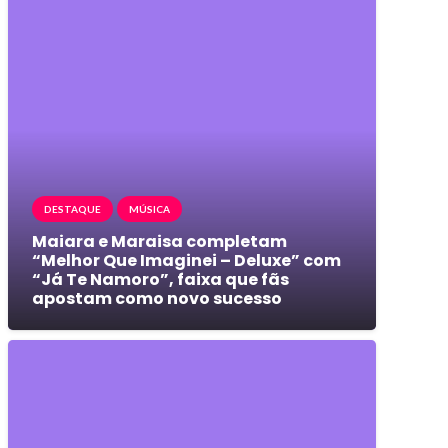
DESTAQUE
MÚSICA
Maiara e Maraisa completam
“Melhor Que Imaginei – Deluxe” com
“Já Te Namoro”, faixa que fãs
apostam como novo sucesso