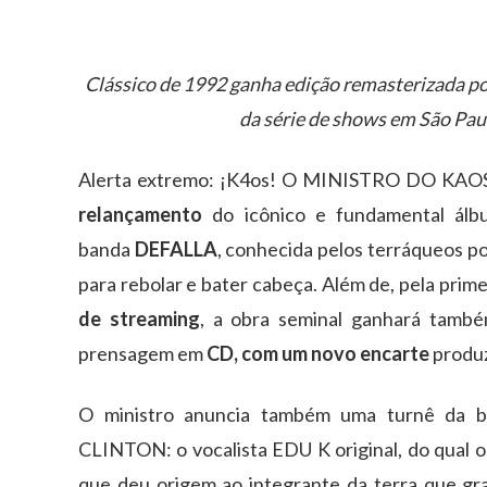
Clássico de 1992 ganha edição remasterizada por
da série de shows em São Paul
Alerta extremo: ¡K4os! O MINISTRO DO KAO
relançamento
do icônico e fundamental ál
banda
DEFALLA
, conhecida pelos terráqueos 
para rebolar e bater cabeça. Além de, pela prime
de streaming
, a obra seminal ganhará tamb
prensagem em
CD, com um novo encarte
produz
O ministro anuncia também uma turnê da 
CLINTON: o vocalista EDU K original, do qual 
que deu origem ao integrante da terra que gr