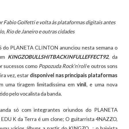
 Fabio Golfetti e volta às plataformas digitais antes
o, Rio de Janeiro e outras cidades
S do PLANETA CLINTON anunciou nesta semana o
bum
KINGZOBULLSHITBACKINFULLEFFECT92
, da
por sucessos como
Popozuda Rock’n’roll
e outros sons
ira vez, estar
disponível nas principais plataformas
ém uma tiragem limitadíssima em
vinil
, e uma nova
ido pelo vocalista da banda.
banda só com integrantes oriundos do PLANETA
o EDU K da Terra é um clone; O guitarrista 4NAZZO,
avou vários álbuns a partir do KINGZO…;
o baixista