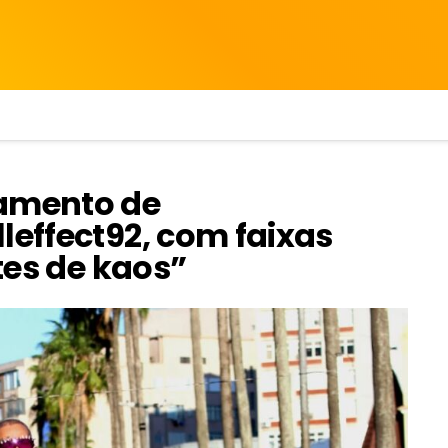
çamento de
leffect92, com faixas
ites de kaos”