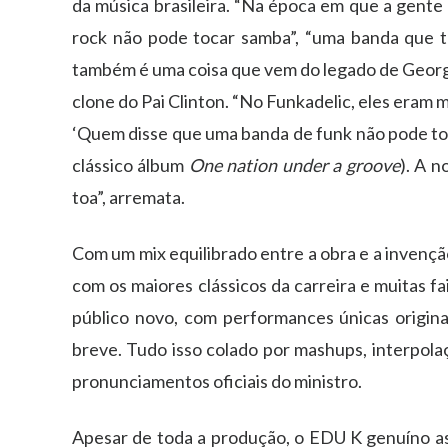
da música brasileira. “Na época em que a gente 
rock não pode tocar samba”, “uma banda que to
também é uma coisa que vem do legado de George
clone do Pai Clinton. “No Funkadelic, eles eram
‘Quem disse que uma banda de funk não pode toc
clássico álbum
One nation under a groove
). A n
toa”, arremata.
Com um mix equilibrado entre a obra e a invençã
com os maiores clássicos da carreira e muitas
público novo, com performances únicas origina
breve. Tudo isso colado por mashups, interpolaç
pronunciamentos oficiais do ministro.
Apesar de toda a produção, o EDU K genuíno as