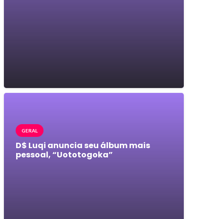
GERAL
D$ Luqi anuncia seu álbum mais
pessoal, “Uototogoka”