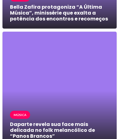
Bella Zafira protagoniza “A Última
Música”, minissérie que exalta a
potência dos encontros e recomeços
MÚSICA
Daparte revela sua face mais
delicada no folk melancólico de
“Panos Brancos”