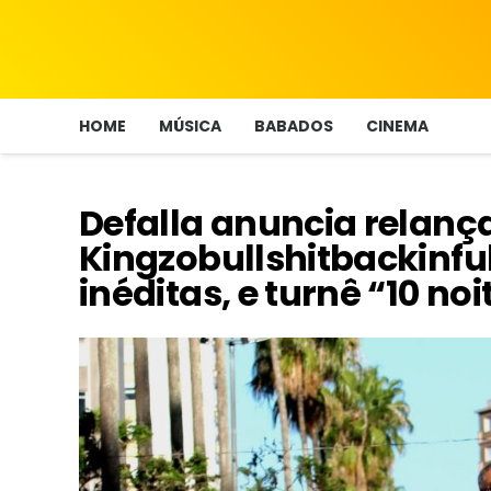
HOME
MÚSICA
BABADOS
CINEMA
Defalla anuncia relan
Kingzobullshitbackinful
inéditas, e turnê “10 no