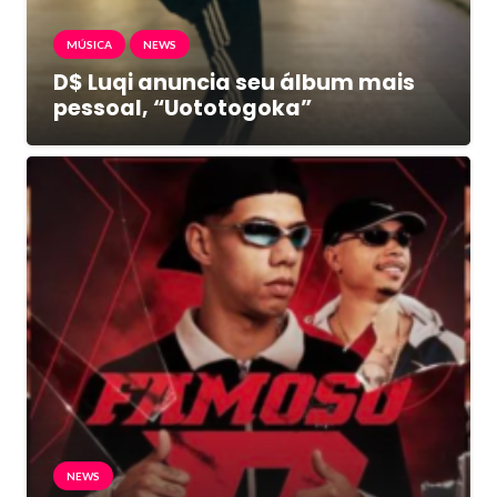
MÚSICA
NEWS
D$ Luqi anuncia seu álbum mais
pessoal, “Uototogoka”
NEWS