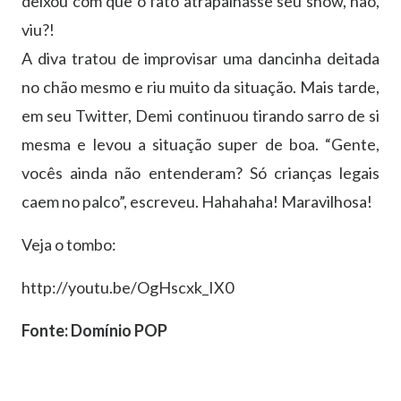
deixou com que o fato atrapalhasse seu show, não,
viu?!
A diva tratou de improvisar uma dancinha deitada
no chão mesmo e riu muito da situação. Mais tarde,
em seu Twitter, Demi continuou tirando sarro de si
mesma e levou a situação super de boa. “Gente,
vocês ainda não entenderam? Só crianças legais
caem no palco”, escreveu. Hahahaha! Maravilhosa!
Veja o tombo:
http://youtu.be/OgHscxk_IX0
Fonte: Domínio POP