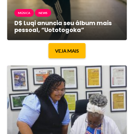
MÚSICA
NEWS
D$ Luqi anuncia seu álbum mais
pessoal, “Uototogoka”
VEJA MAIS