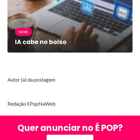
NEWS
IA cabe no bolso
Autor (a) da postagem
Redação EPopNaWeb
Quer anunciar no É POP?