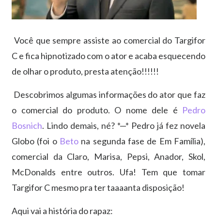
Você que sempre assiste ao comercial do Targifor
C e fica hipnotizado com o ator e acaba esquecendo
de olhar o produto, presta atenção!!!!!!
Descobrimos algumas informações do ator que faz
o comercial do produto. O nome dele é
Pedro
Bosnich
. Lindo demais, né? *—* Pedro já fez novela
Globo (foi o
Beto
na segunda fase de Em Família),
comercial da Claro, Marisa, Pepsi, Anador, Skol,
McDonalds entre outros. Ufa! Tem que tomar
Targifor C mesmo pra ter taaaanta disposição!
Aqui vai a história do rapaz: