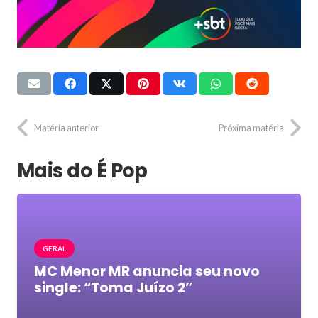
Matéria anterior
Próxima matéria
Mais do É Pop
GERAL
MC Menor MR anuncia seu novo
single: “Toma Juízo 2”