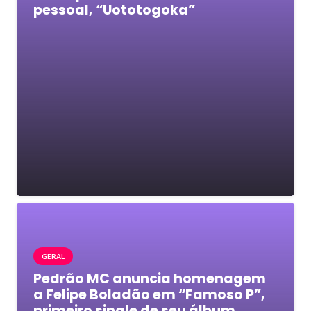
pessoal, “Uototogoka”
GERAL
Pedrão MC anuncia homenagem
a Felipe Boladão em “Famoso P”,
primeiro single de seu álbum