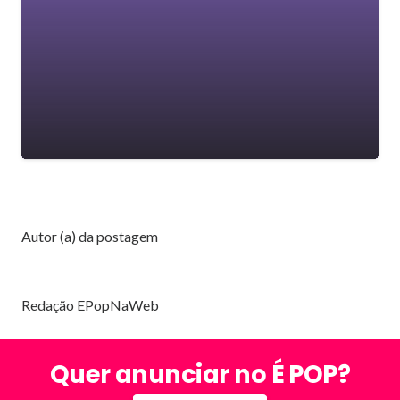
Autor (a) da postagem
Redação EPopNaWeb
Quer anunciar no É POP?