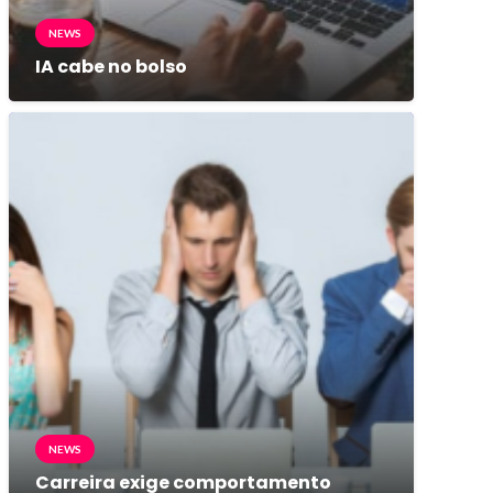
NEWS
IA cabe no bolso
NEWS
Carreira exige comportamento