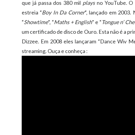
que já passa dos 380 mil
plays
no YouTube. O a
estreia “
Boy In Da Corner
“, lançado em 2003. 
“
Showtime
”, “
Maths + English
” e “
Tongue n’ Che
um certificado de disco de Ouro. Esta não é a pr
Dizzee. Em 2008 eles lançaram “Dance Wiv Me”
streaming. Ouça e conheça :