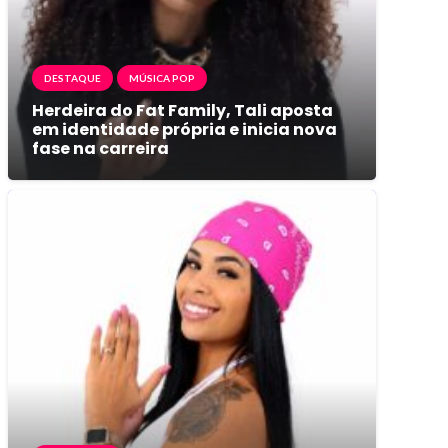
DESTAQUE
MÚSICA POP
Herdeira do Fat Family, Tali aposta
em identidade própria e inicia nova
fase na carreira