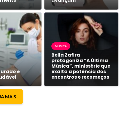
amento
avançam
MÚSICA
Bella Zafira
protagoniza “A Última
Música”, minissérie que
urado e
exalta a potência dos
audável
encontros e recomeços
JA MAIS