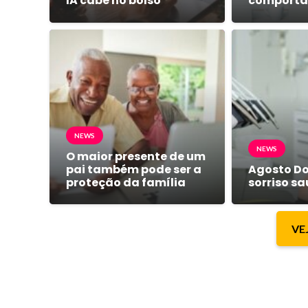
IA cabe no bolso
comport
NEWS
NEWS
O maior presente de um
pai também pode ser a
Agosto Do
proteção da família
sorriso s
VE