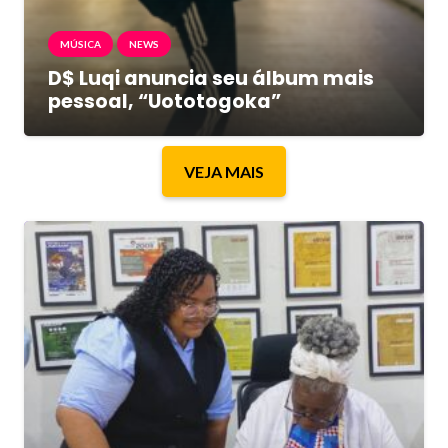
MÚSICA
NEWS
D$ Luqi anuncia seu álbum mais
pessoal, “Uototogoka”
VEJA MAIS