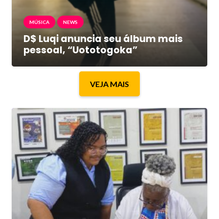
MÚSICA
NEWS
D$ Luqi anuncia seu álbum mais
pessoal, “Uototogoka”
VEJA MAIS