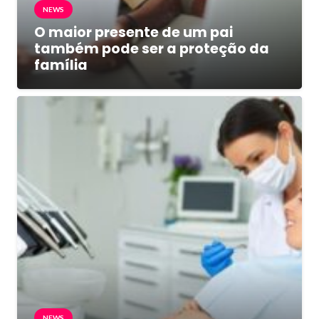
NEWS
O maior presente de um pai
também pode ser a proteção da
família
NEWS