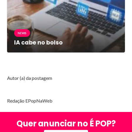
NEWS
IA cabe no bolso
Autor (a) da postagem
Redação EPopNaWeb
Quer anunciar no É POP?