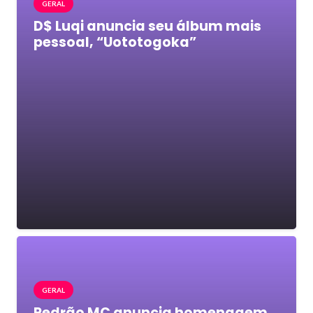
GERAL
D$ Luqi anuncia seu álbum mais
pessoal, “Uototogoka”
GERAL
Pedrão MC anuncia homenagem