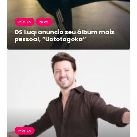
MÚSICA
NEWS
D$ Luqi anuncia seu álbum mais
pessoal, “Uototogoka”
MÚSICA