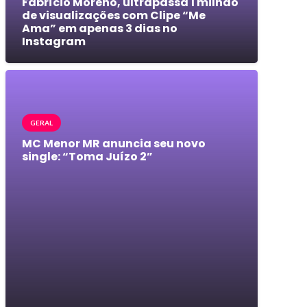
Fabrício Moreno, ultrapassa 1 milhão
de visualizações com Clipe “Me
Ama” em apenas 3 dias no
Instagram
GERAL
MC Menor MR anuncia seu novo
single: “Toma Juízo 2”