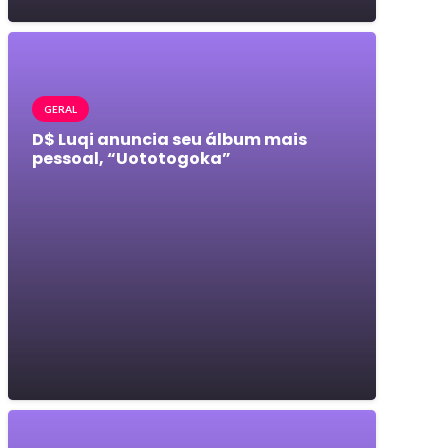
GERAL
D$ Luqi anuncia seu álbum mais
pessoal, “Uototogoka”