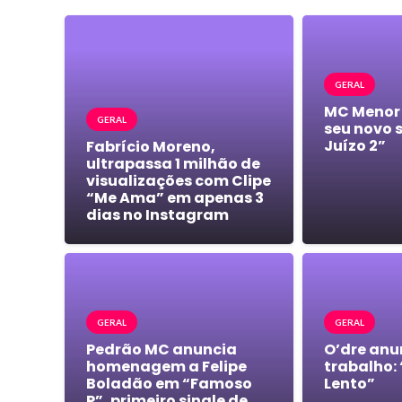
GERAL
MC Menor
GERAL
seu novo 
Juízo 2”
Fabrício Moreno,
ultrapassa 1 milhão de
visualizações com Clipe
“Me Ama” em apenas 3
dias no Instagram
GERAL
GERAL
Pedrão MC anuncia
O’dre anu
homenagem a Felipe
trabalho:
Boladão em “Famoso
Lento”
P”, primeiro single de