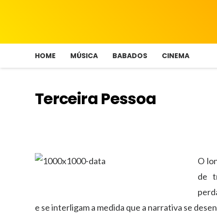
HOME
MÚSICA
BABADOS
CINEMA
Terceira Pessoa
O lon
de t
perd
e se interligam a medida que a narrativa se desen