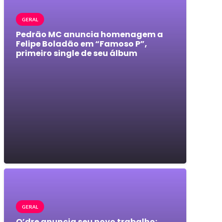
GERAL
Pedrão MC anuncia homenagem a
Felipe Boladão em “Famoso P”,
primeiro single de seu álbum
GERAL
O’dre anuncia seu novo trabalho: