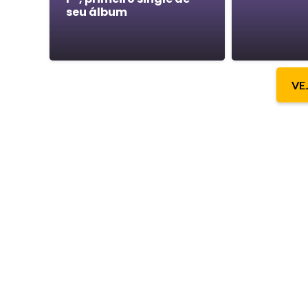
seu álbum
VE