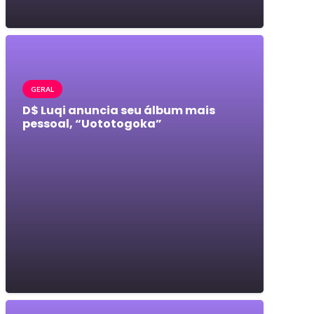
GERAL
D$ Luqi anuncia seu álbum mais
pessoal, “Uototogoka”