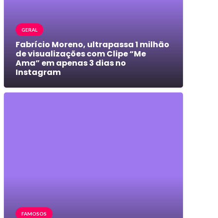
GERAL
Fabrício Moreno, ultrapassa 1 milhão
de visualizações com Clipe “Me
Ama” em apenas 3 dias no
Instagram
FAMOSOS