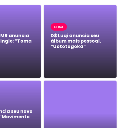
GERAL
 MR anuncia
D$ Luqi anuncia seu
single: “Toma
álbum mais pessoal,
“Uototogoka”
ncia seu novo
 “Movimento