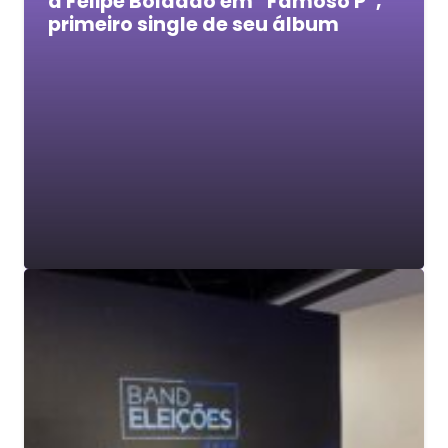
a Felipe Boladão em “Famoso P”,
primeiro single de seu álbum