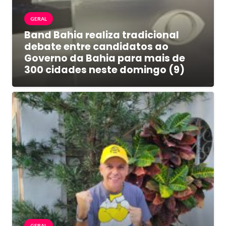
GERAL
Band Bahia realiza tradicional
debate entre candidatos ao
Governo da Bahia para mais de
300 cidades neste domingo (9)
GERAL