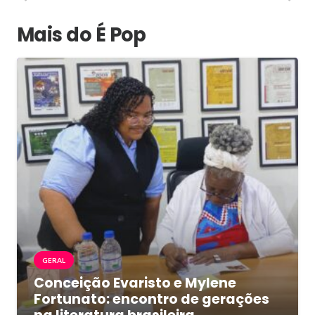
Mais do É Pop
GERAL
Conceição Evaristo e Mylene
Fortunato: encontro de gerações