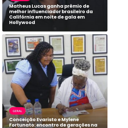
Matheus Lucas ganha prêmio de
melhor influenciador brasileiro da
Califórnia em noite de gala em
Hollywood
GERAL
Conceição Evaristo e Mylene
Fortunato: encontro de gerações na