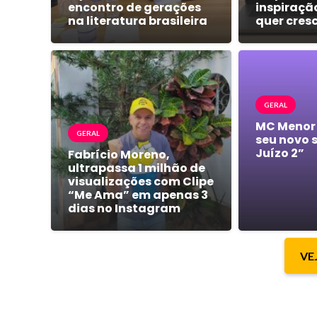
encontro de gerações
inspiraçã
na literatura brasileira
quer cres
GERAL
MC Menor
GERAL
seu novo 
Juízo 2”
Fabrício Moreno,
ultrapassa 1 milhão de
visualizações com Clipe
“Me Ama” em apenas 3
dias no Instagram
VE