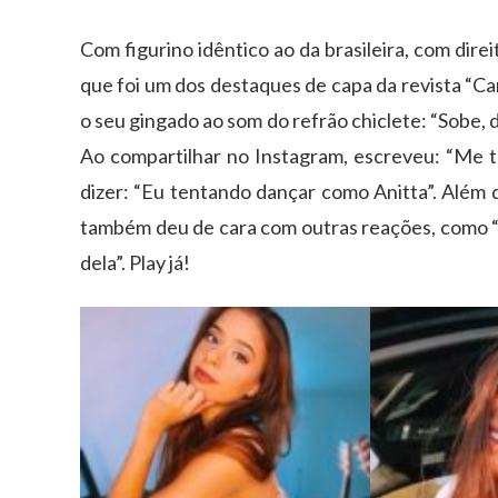
Com figurino idêntico ao da brasileira, com direit
que foi um dos destaques de capa da revista “Ca
o seu gingado ao som do refrão chiclete: “Sobe, 
Ao compartilhar no Instagram, escreveu: “Me tr
dizer: “Eu tentando dançar como Anitta”. Além d
também deu de cara com outras reações, como “fi
dela”. Play já!