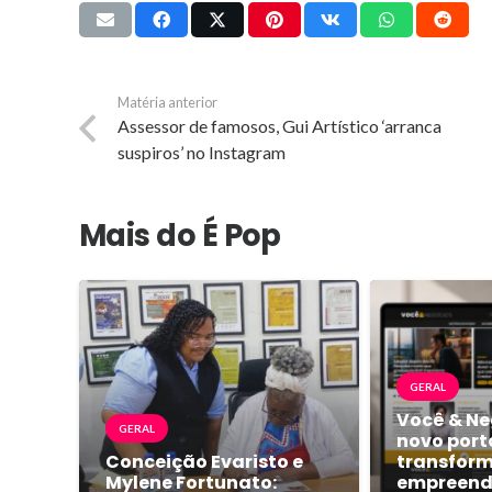
Matéria anterior
Assessor de famosos, Gui Artístico ‘arranca
suspiros’ no Instagram
Mais do É Pop
GERAL
Você & Ne
GERAL
novo port
Conceição Evaristo e
transform
Mylene Fortunato:
empreend