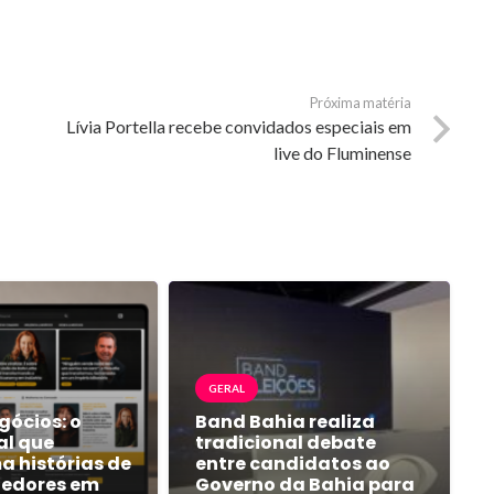
Próxima matéria
Lívia Portella recebe convidados especiais em
live do Fluminense
GERAL
gócios: o
Band Bahia realiza
al que
tradicional debate
a histórias de
entre candidatos ao
edores em
Governo da Bahia para