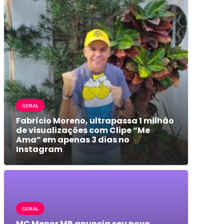
GERAL
Fabrício Moreno, ultrapassa 1 milhão
de visualizações com Clipe “Me
Ama” em apenas 3 dias no
Instagram
GERAL
MC Menor MR anuncia seu novo