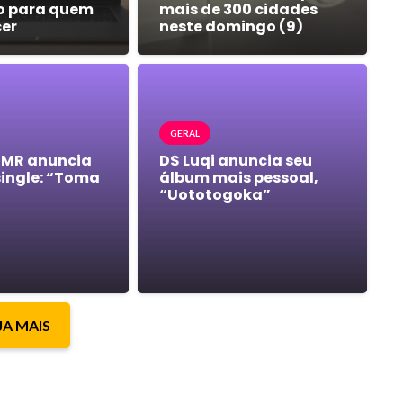
o para quem
mais de 300 cidades
cer
neste domingo (9)
GERAL
 MR anuncia
D$ Luqi anuncia seu
single: “Toma
álbum mais pessoal,
“Uototogoka”
JA MAIS