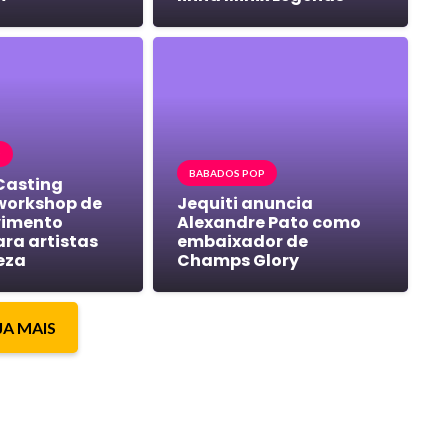
P
BABADOS POP
Casting
workshop de
Jequiti anuncia
vimento
Alexandre Pato como
ara artistas
embaixador de
eza
Champs Glory
JA MAIS