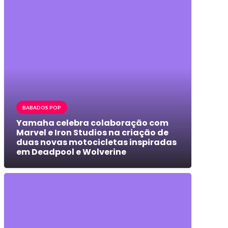
BABADOS POP
Yamaha celebra colaboração com
Marvel e Iron Studios na criação de
duas novas motocicletas inspiradas
em Deadpool e Wolverine