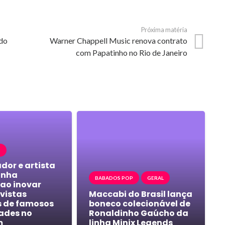
Próxima matéria
 do
Warner Chappell Music renova contrato
com Papatinho no Rio de Janeiro
P
dor e artista
anha
BABADOS POP
GERAL
ao inovar
vistas
Maccabi do Brasil lança
s de famosos
boneco colecionável de
dades no
Ronaldinho Gaúcho da
m
linha Minix Legends