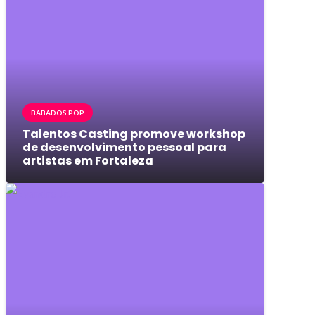
BABADOS POP
Talentos Casting promove workshop
de desenvolvimento pessoal para
artistas em Fortaleza