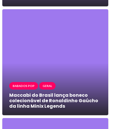
BABADOS POP
GERAL
Maccabi do Brasil lança boneco
colecionável de Ronaldinho Gaúcho
da linha Minix Legends