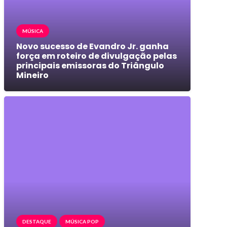
MÚSICA
Novo sucesso de Evandro Jr. ganha
força em roteiro de divulgação pelas
principais emissoras do Triângulo
Mineiro
DESTAQUE
MÚSICA POP