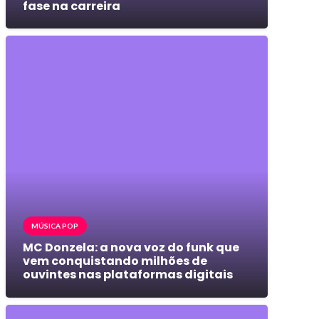
fase na carreira
MÚSICA POP
MC Donzela: a nova voz do funk que
vem conquistando milhões de
ouvintes nas plataformas digitais