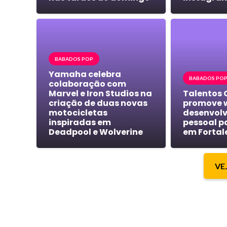
BABADOS POP
Yamaha celebra
BABADOS PO
colaboração com
Marvel e Iron Studios na
Talentos 
criação de duas novas
promove 
motocicletas
desenvol
inspiradas em
pessoal p
Deadpool e Wolverine
em Fortal
VE