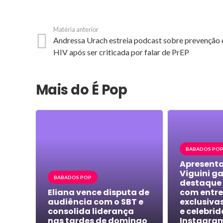
Matéria anterior
Andressa Urach estreia podcast sobre prevenção
HIV após ser criticada por falar de PrEP
Mais do É Pop
BABADOS PO
Apresenta
Viguini g
BABADOS POP
destaque 
Eliana vence disputa de
com entre
audiência com o SBT e
exclusiva
consolida liderança
e celebri
nas tardes de domingo
Instagra