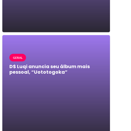
GERAL
D$ Luqi anuncia seu álbum mais
pessoal, “Uototogoka”