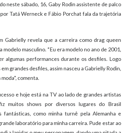
o neste sábado, 16, Gaby Rodin assistente de palco
or Tatá Werneck e Fábio Porchat fala da trajetória
m Gabrielly revela que a carreira como drag queen
a modelo masculino. “Eu era modelo no ano de 2001,
zer algumas performances durante os desfiles. Logo
 em grandes desfiles, assim nasceu a Gabrielly Rodin,
a moda”, comenta.
cesso e hoje está na TV ao lado de grandes artistas
z muitos shows por diversos lugares do Brasil
s fantásticas, como minha turnê pela Alemanha e
ande laboratório para minha carreira. Pude estar ao
endi a lapidar o meu personagem, dando uma pitada a