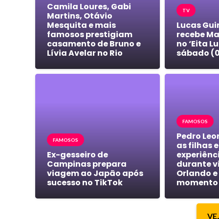
Camila Loures, Gabi
TV
Martins, Otávio
Mesquita e mais
Lucas Gu
famosos prestigiam
recebe Ma
casamento de Bruno e
no ‘Eita L
Lívia Avelar no Rio
sábado (0
FAMOSOS
Pedro Leo
FAMOSOS
as filhas 
Ex-gesseiro de
experiênc
Campinas prepara
durante v
viagem ao Japão após
Orlando e
sucesso no TikTok
momento 
VE