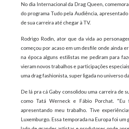
No dia Internacional da Drag Queen, comemorad
do programa Tudo pela Audiência, apresentado p
de sua carreira até chegar à TV.
Rodrigo Rodin, ator que da vida ao personage
começou por acaso em um desfile onde ainda er
na época alguns estilistas me pediram para fa
vieram novos trabalhos e participações especiais
uma drag fashionista, super ligada no universo d
De lá pra cá Gaby consolidou uma carreira de su
como Tatá Werneck e Fábio Porchat. “Eu fi
apresentando meu trabalho. Tive experiência
Luxemburgo. Essa temporada na Europa foi um gr
lado de grandes artistas e produtores onde apr