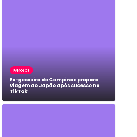
FAMOSOS
Ex-gesseiro de Campinas prepara
viagem ao Japão após sucesso no
TikTok