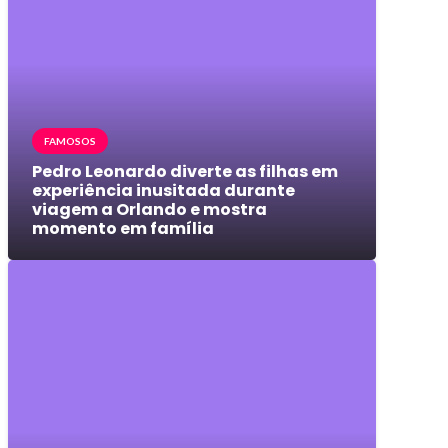
FAMOSOS
Pedro Leonardo diverte as filhas em
experiência inusitada durante
viagem a Orlando e mostra
momento em família