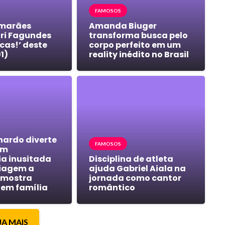
FAMOSOS
imarães
Amanda Biuger
ri Fagundes
transforma busca pelo
ucas!’ deste
corpo perfeito em um
1)
reality inédito no Brasil
nardo diverte
FAMOSOS
em
ia inusitada
Disciplina de atleta
iagem a
ajuda Gabriel Aiala na
 mostra
jornada como cantor
em família
romântico
JA MAIS